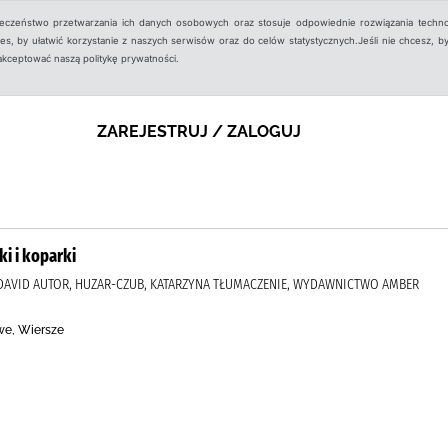
ieczeństwo przetwarzania ich danych osobowych oraz stosuje odpowiednie rozwiązania techno
, by ułatwić korzystanie z naszych serwisów oraz do celów statystycznych.Jeśli nie chcesz, by
aakceptować naszą politykę prywatności.
ZAREJESTRUJ / ZALOGUJ
i i koparki
 DAVID AUTOR, HUZAR-CZUB, KATARZYNA TŁUMACZENIE, WYDAWNICTWO AMBER
we, Wiersze