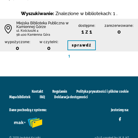
Wyszukiwanie:
Znalezione w bibliotekach: 1 .
Miejska Biblioteka Publiczna w
dostępne:
zarezerwowane:
Kamiennej Górze
1 z 1
0
ul. Kościuszki 4
58-400 Kamienna Góra
wypożyczone:
w czytelni:
sprawdź
0
0
1
Kontakt
Regulamin
Polityka prywatności i plików cookie
Mapa bibliotek
FAQ
Deklaracja dostępności
Dane pochodzą z systemu:
Jesteśmy na: