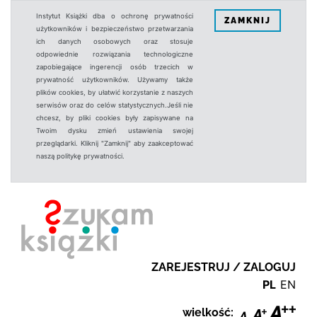
Instytut Książki dba o ochronę prywatności
ZAMKNIJ
użytkowników i bezpieczeństwo przetwarzania
ich danych osobowych oraz stosuje
odpowiednie rozwiązania technologiczne
zapobiegające ingerencji osób trzecich w
prywatność użytkowników. Używamy także
plików cookies, by ułatwić korzystanie z naszych
serwisów oraz do celów statystycznych.Jeśli nie
chcesz, by pliki cookies były zapisywane na
Twoim dysku zmień ustawienia swojej
przeglądarki. Kliknij "Zamknij" aby zaakceptować
naszą politykę prywatności.
ZAREJESTRUJ / ZALOGUJ
PL
EN
wielkość: