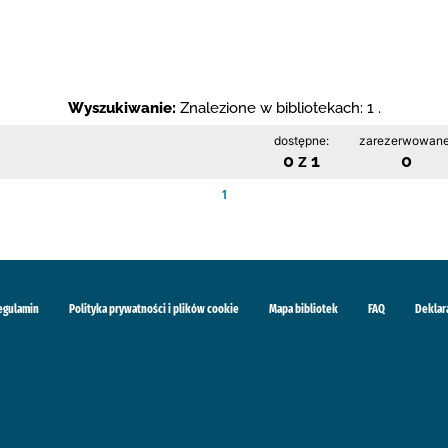
Wyszukiwanie:
Znalezione w bibliotekach: 1 .
dostępne:
zarezerwowane
0 z 1
0
1
egulamin
Polityka prywatności i plików cookie
Mapa bibliotek
FAQ
Deklar