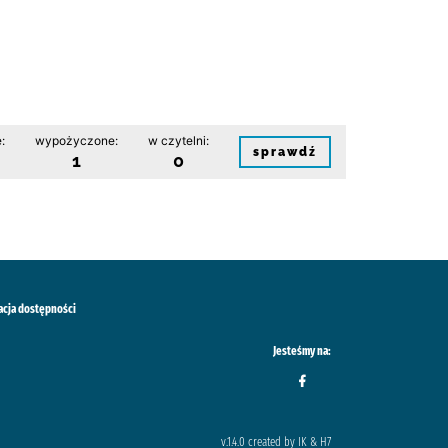
:
wypożyczone:
w czytelni:
sprawdź
1
0
acja dostępności
Jesteśmy na:
v.1.4.0 created by IK & H7