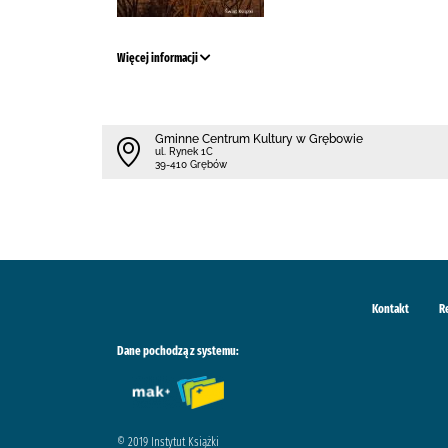
Więcej informacji
Gminne Centrum Kultury w Grębowie
ul. Rynek 1C
39-410 Grębów
Kontakt
R
Dane pochodzą z systemu:
© 2019 Instytut Książki