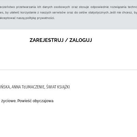
ieczeństwo przetwarzania ich danych osobowych oraz stosuje odpowiednie rozwiązania techno
, by ułatwić korzystanie z naszych serwisów oraz do celów statystycznych.Jeśli nie chcesz, by
aakceptować naszą politykę prywatności.
ZAREJESTRUJ / ZALOGUJ
ELIŃSKA, ANNA TŁUMACZENIE, ŚWIAT KSIĄŻKI
 życiowe, Powieść obyczajowa