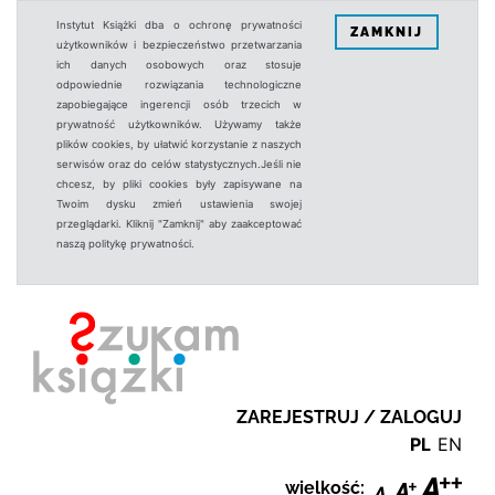
Instytut Książki dba o ochronę prywatności
ZAMKNIJ
użytkowników i bezpieczeństwo przetwarzania
ich danych osobowych oraz stosuje
odpowiednie rozwiązania technologiczne
zapobiegające ingerencji osób trzecich w
prywatność użytkowników. Używamy także
plików cookies, by ułatwić korzystanie z naszych
serwisów oraz do celów statystycznych.Jeśli nie
chcesz, by pliki cookies były zapisywane na
Twoim dysku zmień ustawienia swojej
przeglądarki. Kliknij "Zamknij" aby zaakceptować
naszą politykę prywatności.
ZAREJESTRUJ / ZALOGUJ
PL
EN
wielkość: