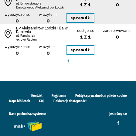
1 z 1
0
ul. Dmowskiego 4
Dmowskiego Aleksandrów Łódzki
wypożyczone:
w czytelni:
sprawdź
0
0
BP Aleksandrów Łodzki Filia w
dostępne:
zarezerwowane:
Rąbieniu
1 z 1
0
ul. Pańska 14
95-070 Rąbień
wypożyczone:
w czytelni:
sprawdź
0
0
1
Kontakt
Regulamin
Polityka prywatności i plików cookie
Mapa bibliotek
FAQ
Deklaracja dostępności
Dane pochodzą z systemu:
Jesteśmy na: