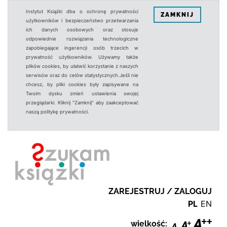
Instytut Książki dba o ochronę prywatności
ZAMKNIJ
użytkowników i bezpieczeństwo przetwarzania
ich danych osobowych oraz stosuje
odpowiednie rozwiązania technologiczne
zapobiegające ingerencji osób trzecich w
prywatność użytkowników. Używamy także
plików cookies, by ułatwić korzystanie z naszych
serwisów oraz do celów statystycznych.Jeśli nie
chcesz, by pliki cookies były zapisywane na
Twoim dysku zmień ustawienia swojej
przeglądarki. Kliknij "Zamknij" aby zaakceptować
naszą politykę prywatności.
ZAREJESTRUJ / ZALOGUJ
PL
EN
wielkość: