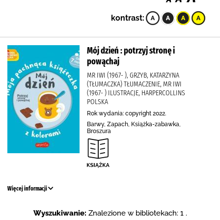
kontrast:
Mój dzień : potrzyj stronę i
powąchaj
MR IWI (1967- ), GRZYB, KATARZYNA
(TŁUMACZKA) TŁUMACZENIE, MR IWI
(1967- ) ILUSTRACJE, HARPERCOLLINS
POLSKA
Rok wydania: copyright 2022.
Barwy, Zapach, Książka-zabawka,
Broszura
Więcej informacji
Wyszukiwanie:
Znalezione w bibliotekach: 1 .