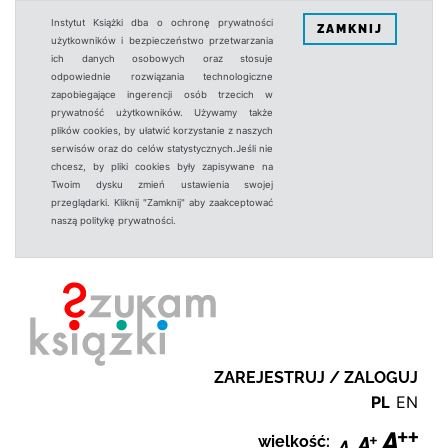
Instytut Książki dba o ochronę prywatności
ZAMKNIJ
użytkowników i bezpieczeństwo przetwarzania
ich danych osobowych oraz stosuje
odpowiednie rozwiązania technologiczne
zapobiegające ingerencji osób trzecich w
prywatność użytkowników. Używamy także
plików cookies, by ułatwić korzystanie z naszych
serwisów oraz do celów statystycznych.Jeśli nie
chcesz, by pliki cookies były zapisywane na
Twoim dysku zmień ustawienia swojej
przeglądarki. Kliknij "Zamknij" aby zaakceptować
naszą politykę prywatności.
ZAREJESTRUJ / ZALOGUJ
PL
EN
wielkość: