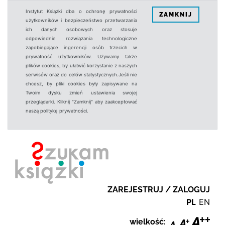
Instytut Książki dba o ochronę prywatności
ZAMKNIJ
użytkowników i bezpieczeństwo przetwarzania
ich danych osobowych oraz stosuje
odpowiednie rozwiązania technologiczne
zapobiegające ingerencji osób trzecich w
prywatność użytkowników. Używamy także
plików cookies, by ułatwić korzystanie z naszych
serwisów oraz do celów statystycznych.Jeśli nie
chcesz, by pliki cookies były zapisywane na
Twoim dysku zmień ustawienia swojej
przeglądarki. Kliknij "Zamknij" aby zaakceptować
naszą politykę prywatności.
ZAREJESTRUJ / ZALOGUJ
PL
EN
wielkość: