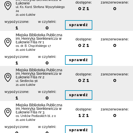
dostępne:
zarezerwowane:
Łukowie
0 z 1
0
ul. Ks. Kard. Stefana Wyszyńskiego
24
21-400 Łuków
wypożyczone:
w czytelni:
sprawdź
1
0
Miejska Biblioteka Publiczna
im. Henryka Sienkiewicza w
dostępne:
zarezerwowane:
Łukowie Filia nr 1
0 z 1
0
os. dr. B. Chącińskiego 17
21-400 Łuków
wypożyczone:
w czytelni:
sprawdź
1
0
Miejska Biblioteka Publiczna
im. Henryka Sienkiewicza w
dostępne:
zarezerwowane:
Łukowie Filia nr 2
0 z 1
0
ul. Siedlecka 56
21-400 Łuków
wypożyczone:
w czytelni:
sprawdź
1
0
Miejska Biblioteka Publiczna
im. Henryka Sienkiewicza w
dostępne:
zarezerwowane:
Łukowie Filia nr 3
1 z 1
0
os. Unitów Podlaskich bl. 2 0
21-400 Łuków
wypożyczone:
w czytelni:
sprawdź
0
0