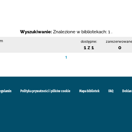
Wyszukiwanie:
Znalezione w bibliotekach: 1 .
im
dostępne:
zarezerwowane
1 z 1
0
1
egulamin
Polityka prywatności i plików cookie
Mapa bibliotek
FAQ
Deklar