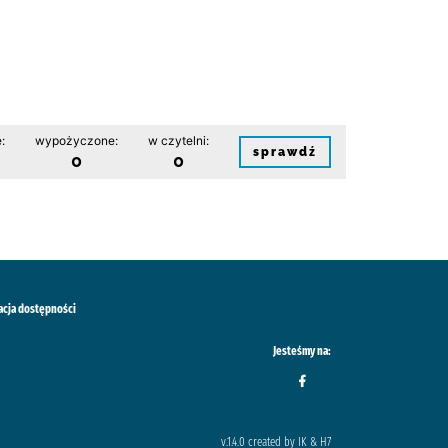
:
wypożyczone:
w czytelni:
sprawdź
0
0
acja dostępności
Jesteśmy na:
v.1.4.0 created by IK & H7