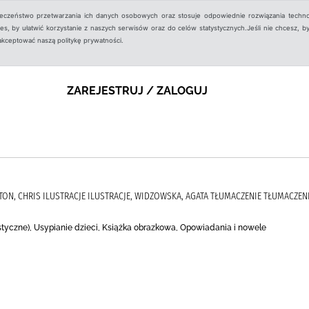
ieczeństwo przetwarzania ich danych osobowych oraz stosuje odpowiednie rozwiązania techno
, by ułatwić korzystanie z naszych serwisów oraz do celów statystycznych.Jeśli nie chcesz, by
aakceptować naszą politykę prywatności.
ZAREJESTRUJ / ZALOGUJ
RTON, CHRIS ILUSTRACJE ILUSTRACJE, WIDZOWSKA, AGATA TŁUMACZENIE TŁUMACZ
styczne), Usypianie dzieci, Książka obrazkowa, Opowiadania i nowele