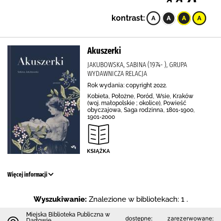
kontrast:
Akuszerki
JAKUBOWSKA, SABINA (1974- ), GRUPA
WYDAWNICZA RELACJA
Rok wydania: copyright 2022.
Kobieta, Położne, Poród, Wsie, Kraków
(woj. małopolskie ; okolice), Powieść
obyczajowa, Saga rodzinna, 1801-1900,
1901-2000
Więcej informacji
Wyszukiwanie:
Znalezione w bibliotekach: 1 .
Miejska Biblioteka Publiczna w
dostępne:
zarezerwowane:
Darłowie