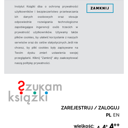
Instytut Książki dba o ochronę prywatności
ZAMKNIJ
użytkowników i bezpieczeństwo przetwarzania
ich danych osobowych oraz stosuje
odpowiednie rozwiązania technologiczne
zapobiegające ingerencji osób trzecich w
prywatność użytkowników. Używamy także
plików cookies, by ułatwić korzystanie z naszych
serwisów oraz do celów statystycznych.Jeśli nie
chcesz, by pliki cookies były zapisywane na
Twoim dysku zmień ustawienia swojej
przeglądarki. Kliknij "Zamknij" aby zaakceptować
naszą politykę prywatności.
ZAREJESTRUJ / ZALOGUJ
PL
EN
wielkość: