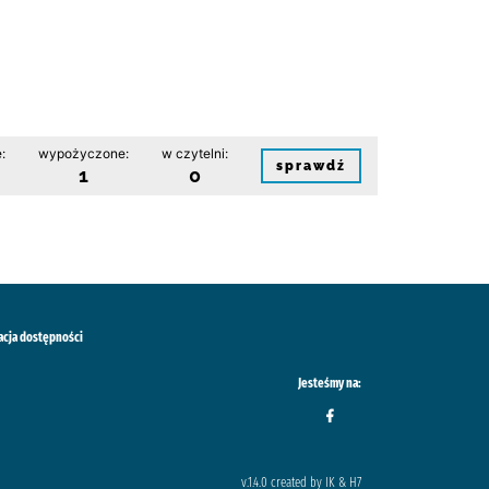
:
wypożyczone:
w czytelni:
sprawdź
1
0
acja dostępności
Jesteśmy na:
v.1.4.0 created by IK & H7