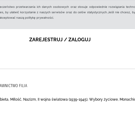
ieczeństwo przetwarzania ich danych osobowych oraz stosuje odpowiednie rozwiązania techno
, by ułatwić korzystanie z naszych serwisów oraz do celów statystycznych.Jeśli nie chcesz, by
aakceptować naszą politykę prywatności.
ZAREJESTRUJ / ZALOGUJ
AWNICTWO FILIA
, Kobieta, Miłość, Nazizm, II wojna światowa (1939-1945), Wybory życiowe, Mona