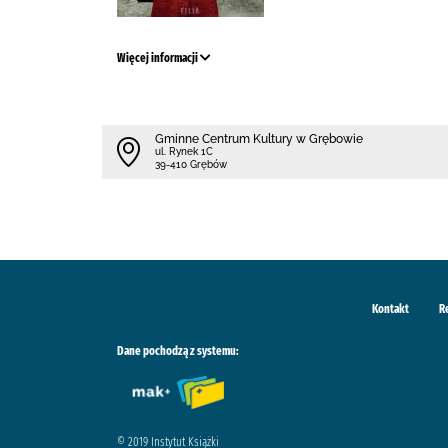
Więcej informacji
Gminne Centrum Kultury w Grębowie
ul. Rynek 1C
39-410 Grębów
Kontakt
R
Dane pochodzą z systemu:
© 2019 Instytut Książki