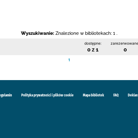
Wyszukiwanie:
Znalezione w bibliotekach: 1 .
dostępne:
zarezerwowane
0 z 1
0
1
egulamin
Polityka prywatności i plików cookie
Mapa bibliotek
FAQ
Deklar