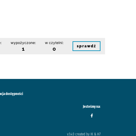
:
wypożyczone:
w czytelni:
sprawdź
1
0
acja dostępności
Jesteśmy na:
v.1.4.0 created by IK & H7