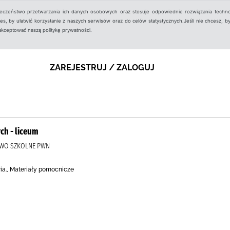
ieczeństwo przetwarzania ich danych osobowych oraz stosuje odpowiednie rozwiązania techno
, by ułatwić korzystanie z naszych serwisów oraz do celów statystycznych.Jeśli nie chcesz, by
aakceptować naszą politykę prywatności.
ZAREJESTRUJ / ZALOGUJ
ch - liceum
TWO SZKOLNE PWN
ria., Materiały pomocnicze