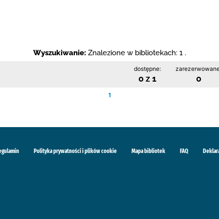
Wyszukiwanie:
Znalezione w bibliotekach: 1 .
dostępne:
zarezerwowane
0 z 1
0
1
egulamin
Polityka prywatności i plików cookie
Mapa bibliotek
FAQ
Deklar