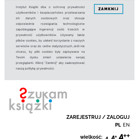
Instytut Książki dba o ochronę prywatności
ZAMKNIJ
użytkowników i bezpieczeństwo przetwarzania
ich danych osobowych oraz stosuje
odpowiednie rozwiązania technologiczne
zapobiegające ingerencji osób trzecich w
prywatność użytkowników. Używamy także
plików cookies, by ułatwić korzystanie z naszych
serwisów oraz do celów statystycznych.Jeśli nie
chcesz, by pliki cookies były zapisywane na
Twoim dysku zmień ustawienia swojej
przeglądarki. Kliknij "Zamknij" aby zaakceptować
naszą politykę prywatności.
ZAREJESTRUJ / ZALOGUJ
PL
EN
wielkość: