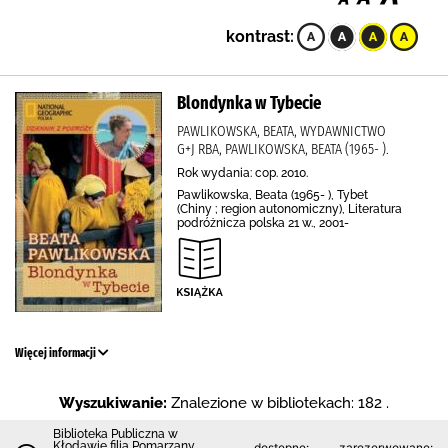
kontrast:
Blondynka w Tybecie
PAWLIKOWSKA, BEATA, WYDAWNICTWO
G+J RBA, PAWLIKOWSKA, BEATA (1965- ).
Rok wydania: cop. 2010.
Pawlikowska, Beata (1965- ), Tybet
(Chiny ; region autonomiczny), Literatura
podróżnicza polska 21 w., 2001-
Więcej informacji
Wyszukiwanie:
Znalezione w bibliotekach: 182 .
Biblioteka Publiczna w
Kłodawie filia Pomarzany
dostępne:
zarezerwowane: