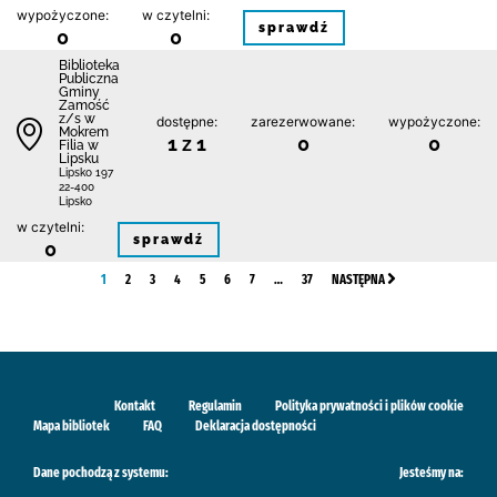
wypożyczone:
w czytelni:
sprawdź
0
0
Biblio­teka
Publiczna
Gminy
Zamość
z/s w
dostępne:
zarezerwowane:
wypożyczone:
Mokrem
1 z 1
0
0
Filia w
Lipsku
Lipsko 197
22-400
Lipsko
w czytelni:
sprawdź
0
1
2
3
4
5
6
7
…
37
NASTĘPNA
Kontakt
Regulamin
Polityka prywatności i plików cookie
Mapa bibliotek
FAQ
Deklaracja dostępności
Dane pochodzą z systemu:
Jesteśmy na: