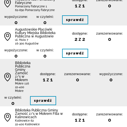
Fabryczne
1 z 1
0
Pomarzany Fabryczne 1
62-650 Pomarzany Fabryczne
wypożyczone:
w czytelni:
sprawdź
0
0
Augustowskie Placówki
Kultury Miejska Biblioteka
dostępne:
zarezerwowane:
Publiczna w Augustowie
2 z 2
0
ul. Hoża 7
16-300 Augustów
wypożyczone:
w czytelni:
sprawdź
0
0
Biblio­teka
Publiczna
Gminy
Zamość
dostępne:
zarezerwowane:
wypożyczone:
z/s w
1 z 1
0
0
Mokrem
Mokre 116
22-400
Mokre
w czytelni:
sprawdź
0
Biblio­teka Publiczna Gminy
Zamość z/s w Mokrem Filia w
dostępne:
zarezerwowane:
Kalinowicach
1 z 1
0
Kalinowice 62
22-400 Kalinowice