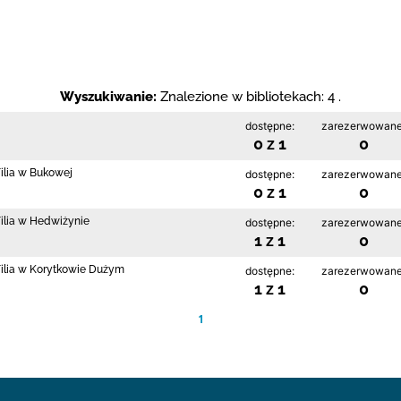
Wyszukiwanie:
Znalezione w bibliotekach: 4 .
dostępne:
zarezerwowane
0 z 1
0
Filia w Bukowej
dostępne:
zarezerwowane
0 z 1
0
Filia w Hedwiżynie
dostępne:
zarezerwowane
1 z 1
0
 Filia w Korytkowie Dużym
dostępne:
zarezerwowane
1 z 1
0
1