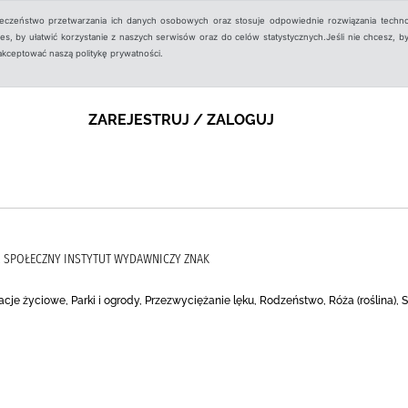
ieczeństwo przetwarzania ich danych osobowych oraz stosuje odpowiednie rozwiązania techno
, by ułatwić korzystanie z naszych serwisów oraz do celów statystycznych.Jeśli nie chcesz, by
aakceptować naszą politykę prywatności.
ZAREJESTRUJ / ZALOGUJ
), SPOŁECZNY INSTYTUT WYDAWNICZY ZNAK
acje życiowe, Parki i ogrody, Przezwyciężanie lęku, Rodzeństwo, Róża (roślina