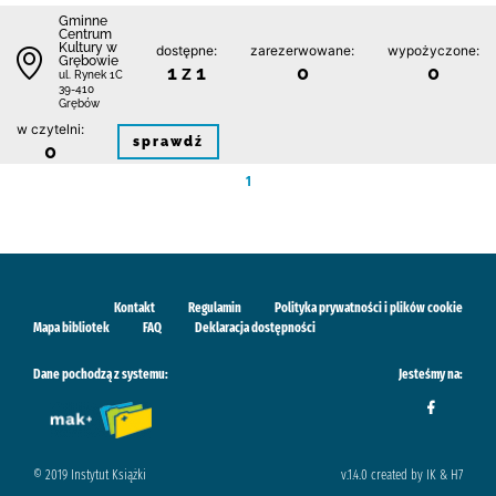
Gminne
Centrum
Kultury w
dostępne:
zarezerwowane:
wypożyczone:
Grębowie
1 z 1
0
0
ul. Rynek 1C
39-410
Grębów
w czytelni:
sprawdź
0
1
Kontakt
Regulamin
Polityka prywatności i plików cookie
Mapa bibliotek
FAQ
Deklaracja dostępności
Dane pochodzą z systemu:
Jesteśmy na:
© 2019 Instytut Książki
v.1.4.0 created by IK & H7