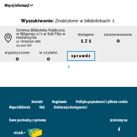
Więcej informacji
Wyszukiwanie:
Znalezione w bibliotekach: 1 .
Gminna Biblioteka Publiczna
w Biłgoraju z/s w Soli Filia w
dostępne:
zarezerwowane:
Hedwiżynie
1 z 1
0
ul. Hedwiżyn 88b
23-400 Sól
wypożyczone:
w czytelni:
sprawdź
0
0
1
Kontakt
Regulamin
Polityka prywatności i plików cookie
Mapa bibliotek
FAQ
Deklaracja dostępności
Dane pochodzą z systemu:
Jesteśmy na: