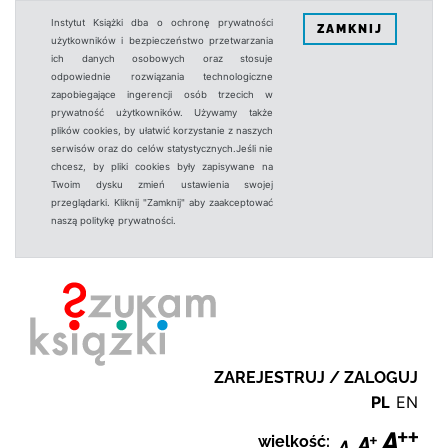
Instytut Książki dba o ochronę prywatności
ZAMKNIJ
użytkowników i bezpieczeństwo przetwarzania
ich danych osobowych oraz stosuje
odpowiednie rozwiązania technologiczne
zapobiegające ingerencji osób trzecich w
prywatność użytkowników. Używamy także
plików cookies, by ułatwić korzystanie z naszych
serwisów oraz do celów statystycznych.Jeśli nie
chcesz, by pliki cookies były zapisywane na
Twoim dysku zmień ustawienia swojej
przeglądarki. Kliknij "Zamknij" aby zaakceptować
naszą politykę prywatności.
ZAREJESTRUJ / ZALOGUJ
PL
EN
wielkość: