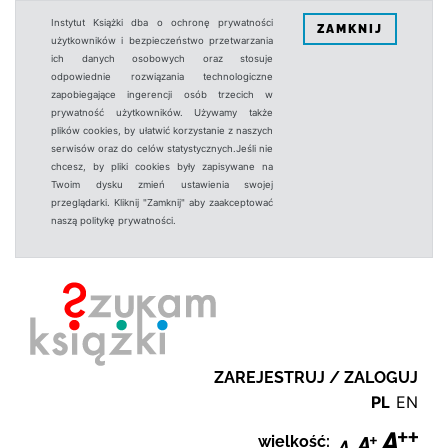
Instytut Książki dba o ochronę prywatności
ZAMKNIJ
użytkowników i bezpieczeństwo przetwarzania
ich danych osobowych oraz stosuje
odpowiednie rozwiązania technologiczne
zapobiegające ingerencji osób trzecich w
prywatność użytkowników. Używamy także
plików cookies, by ułatwić korzystanie z naszych
serwisów oraz do celów statystycznych.Jeśli nie
chcesz, by pliki cookies były zapisywane na
Twoim dysku zmień ustawienia swojej
przeglądarki. Kliknij "Zamknij" aby zaakceptować
naszą politykę prywatności.
ZAREJESTRUJ / ZALOGUJ
PL
EN
wielkość: