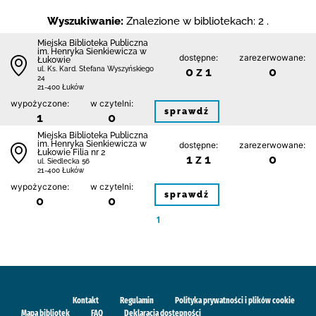
Wyszukiwanie:
Znalezione w bibliotekach: 2 .
Miejska Biblioteka Publiczna
im. Henryka Sienkiewicza w
dostępne:
zarezerwowane:
Łukowie
0 z 1
0
ul. Ks. Kard. Stefana Wyszyńskiego
24
21-400 Łuków
wypożyczone:
w czytelni:
sprawdź
1
0
Miejska Biblioteka Publiczna
im. Henryka Sienkiewicza w
dostępne:
zarezerwowane:
Łukowie Filia nr 2
1 z 1
0
ul. Siedlecka 56
21-400 Łuków
wypożyczone:
w czytelni:
sprawdź
0
0
1
Kontakt
Regulamin
Polityka prywatności i plików cookie
Mapa bibliotek
FAQ
Deklaracja dostępności