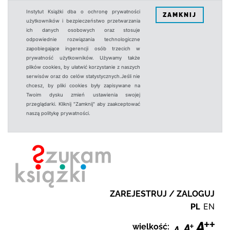
Instytut Książki dba o ochronę prywatności
ZAMKNIJ
użytkowników i bezpieczeństwo przetwarzania
ich danych osobowych oraz stosuje
odpowiednie rozwiązania technologiczne
zapobiegające ingerencji osób trzecich w
prywatność użytkowników. Używamy także
plików cookies, by ułatwić korzystanie z naszych
serwisów oraz do celów statystycznych.Jeśli nie
chcesz, by pliki cookies były zapisywane na
Twoim dysku zmień ustawienia swojej
przeglądarki. Kliknij "Zamknij" aby zaakceptować
naszą politykę prywatności.
ZAREJESTRUJ / ZALOGUJ
PL
EN
wielkość: