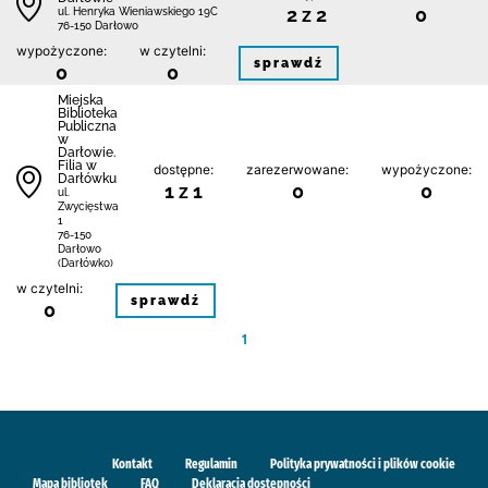
2 z 2
0
ul. Henryka Wieniawskiego 19C
76-150 Darłowo
wypożyczone:
w czytelni:
sprawdź
0
0
Miejska
Biblioteka
Publiczna
w
Darłowie.
Filia w
dostępne:
zarezerwowane:
wypożyczone:
Darłówku
1 z 1
0
0
ul.
Zwycięstwa
1
76-150
Darłowo
(Darłówko)
w czytelni:
sprawdź
0
1
Kontakt
Regulamin
Polityka prywatności i plików cookie
Mapa bibliotek
FAQ
Deklaracja dostępności