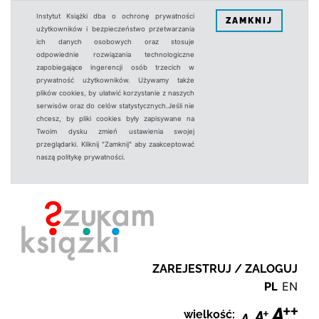
Instytut Książki dba o ochronę prywatności
ZAMKNIJ
użytkowników i bezpieczeństwo przetwarzania
ich danych osobowych oraz stosuje
odpowiednie rozwiązania technologiczne
zapobiegające ingerencji osób trzecich w
prywatność użytkowników. Używamy także
plików cookies, by ułatwić korzystanie z naszych
serwisów oraz do celów statystycznych.Jeśli nie
chcesz, by pliki cookies były zapisywane na
Twoim dysku zmień ustawienia swojej
przeglądarki. Kliknij "Zamknij" aby zaakceptować
naszą politykę prywatności.
ZAREJESTRUJ / ZALOGUJ
PL
EN
wielkość: