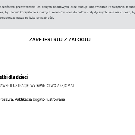
ieczeństwo przetwarzania ich danych osobowych oraz stosuje odpowiednie rozwiązania techno
, by ułatwić korzystanie z naszych serwisów oraz do celów statystycznych.Jeśli nie chcesz, by
aakceptować naszą politykę prywatności.
ZAREJESTRUJ / ZALOGUJ
tki dla dzieci
 PAWEŁ ILUSTRACJE, WYDAWNICTWO AKSJOMAT
roszura, Publikacja bogato ilustrowana