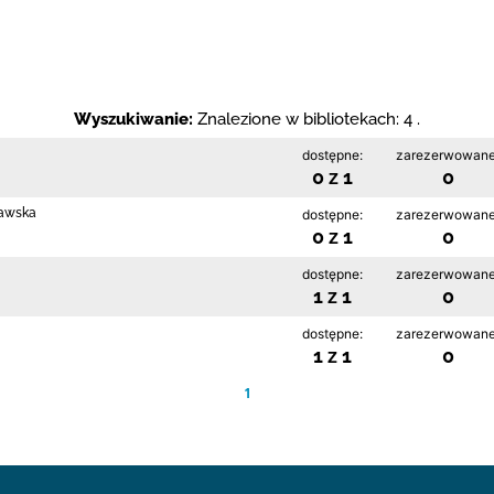
Wyszukiwanie:
Znalezione w bibliotekach: 4 .
dostępne:
zarezerwowane
0 z 1
0
rawska
dostępne:
zarezerwowane
0 z 1
0
dostępne:
zarezerwowane
1 z 1
0
dostępne:
zarezerwowane
1 z 1
0
1