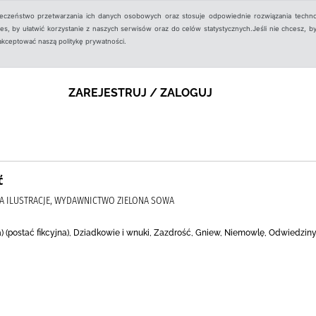
ieczeństwo przetwarzania ich danych osobowych oraz stosuje odpowiednie rozwiązania techno
, by ułatwić korzystanie z naszych serwisów oraz do celów statystycznych.Jeśli nie chcesz, by
aakceptować naszą politykę prywatności.
ZAREJESTRUJ / ZALOGUJ
ć
ATA ILUSTRACJE, WYDAWNICTWO ZIELONA SOWA
na) (postać fikcyjna), Dziadkowie i wnuki, Zazdrość, Gniew, Niemowlę, Odwiedzi