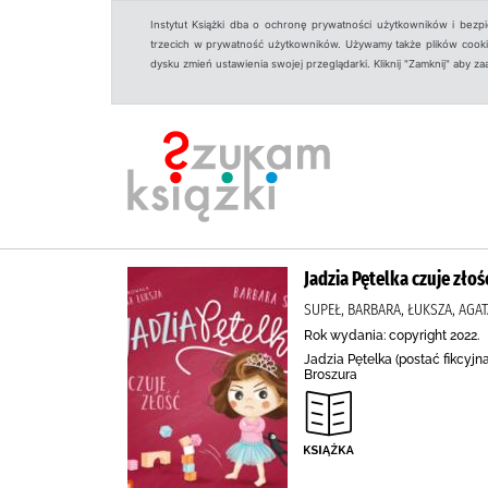
Instytut Książki dba o ochronę prywatności użytkowników i bezp
trzecich w prywatność użytkowników. Używamy także plików cookies
dysku zmień ustawienia swojej przeglądarki. Kliknij "Zamknij" aby z
Jadzia Pętelka czuje złoś
SUPEŁ, BARBARA, ŁUKSZA, AG
Rok wydania: copyright 2022.
Jadzia Pętelka (postać fikcyj
Broszura