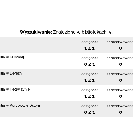
Wyszukiwanie:
Znalezione w bibliotekach: 5 .
dostępne:
zarezerwowane
1 z 1
0
Filia w Bukowej
dostępne:
zarezerwowane
0 z 1
0
ilia w Dereźni
dostępne:
zarezerwowane
1 z 1
0
Filia w Hedwiżynie
dostępne:
zarezerwowane
1 z 1
0
 Filia w Korytkowie Dużym
dostępne:
zarezerwowane
0 z 1
0
1