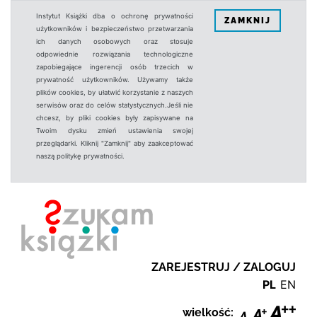
Instytut Książki dba o ochronę prywatności
ZAMKNIJ
użytkowników i bezpieczeństwo przetwarzania
ich danych osobowych oraz stosuje
odpowiednie rozwiązania technologiczne
zapobiegające ingerencji osób trzecich w
prywatność użytkowników. Używamy także
plików cookies, by ułatwić korzystanie z naszych
serwisów oraz do celów statystycznych.Jeśli nie
chcesz, by pliki cookies były zapisywane na
Twoim dysku zmień ustawienia swojej
przeglądarki. Kliknij "Zamknij" aby zaakceptować
naszą politykę prywatności.
ZAREJESTRUJ / ZALOGUJ
PL
EN
wielkość: