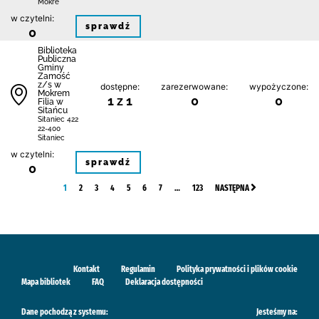
Mokre
w czytelni:
sprawdź
0
Biblio­teka
Publiczna
Gminy
Zamość
z/s w
dostępne:
zarezerwowane:
wypożyczone:
Mokrem
1 z 1
0
0
Filia w
Sitańcu
Sitaniec 422
22-400
Sitaniec
w czytelni:
sprawdź
0
1
2
3
4
5
6
7
…
123
NASTĘPNA
Kontakt
Regulamin
Polityka prywatności i plików cookie
Mapa bibliotek
FAQ
Deklaracja dostępności
Dane pochodzą z systemu:
Jesteśmy na: