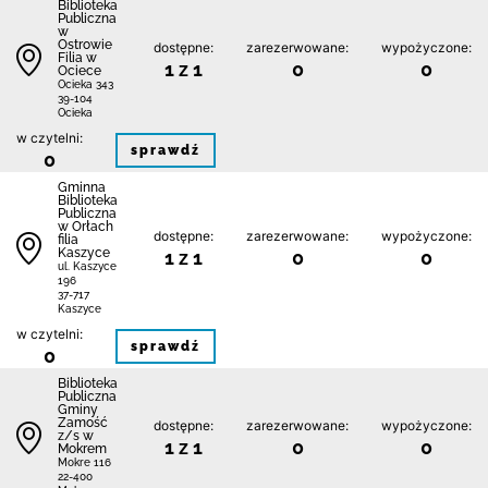
Biblioteka
Publiczna
w
Ostrowie
dostępne:
zarezerwowane:
wypożyczone:
Filia w
1 z 1
0
0
Ociece
Ocieka 343
39-104
Ocieka
w czytelni:
sprawdź
0
Gminna
Biblioteka
Publiczna
w Orłach
dostępne:
zarezerwowane:
wypożyczone:
filia
Kaszyce
1 z 1
0
0
ul. Kaszyce
196
37-717
Kaszyce
w czytelni:
sprawdź
0
Biblio­teka
Publiczna
Gminy
Zamość
dostępne:
zarezerwowane:
wypożyczone:
z/s w
1 z 1
0
0
Mokrem
Mokre 116
22-400