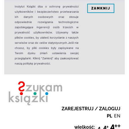
Instytut Książki dba o ochronę prywatności
ZAMKNIJ
użytkowników i bezpieczeństwo przetwarzania
ich danych osobowych oraz stosuje
odpowiednie rozwiązania technologiczne
zapobiegające ingerencji osób trzecich w
prywatność użytkowników. Używamy także
plików cookies, by ułatwić korzystanie z naszych
serwisów oraz do celów statystycznych.Jeśli nie
chcesz, by pliki cookies były zapisywane na
Twoim dysku zmień ustawienia swojej
przeglądarki. Kliknij "Zamknij" aby zaakceptować
naszą politykę prywatności.
ZAREJESTRUJ / ZALOGUJ
PL
EN
wielkość: