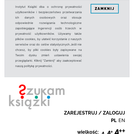
Instytut Książki dba o ochronę prywatności
ZAMKNIJ
użytkowników i bezpieczeństwo przetwarzania
ich danych osobowych oraz stosuje
odpowiednie rozwiązania technologiczne
zapobiegające ingerencji osób trzecich w
prywatność użytkowników. Używamy także
plików cookies, by ułatwić korzystanie z naszych
serwisów oraz do celów statystycznych.Jeśli nie
chcesz, by pliki cookies były zapisywane na
Twoim dysku zmień ustawienia swojej
przeglądarki. Kliknij "Zamknij" aby zaakceptować
naszą politykę prywatności.
ZAREJESTRUJ / ZALOGUJ
PL
EN
wielkość: