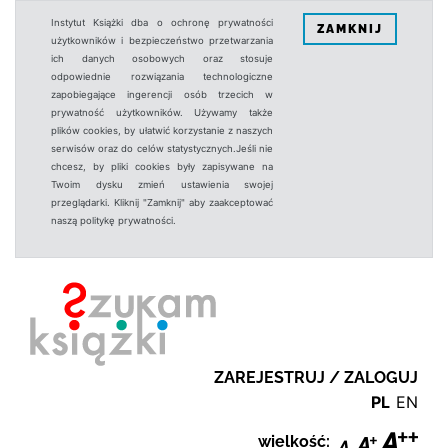
Instytut Książki dba o ochronę prywatności
ZAMKNIJ
użytkowników i bezpieczeństwo przetwarzania
ich danych osobowych oraz stosuje
odpowiednie rozwiązania technologiczne
zapobiegające ingerencji osób trzecich w
prywatność użytkowników. Używamy także
plików cookies, by ułatwić korzystanie z naszych
serwisów oraz do celów statystycznych.Jeśli nie
chcesz, by pliki cookies były zapisywane na
Twoim dysku zmień ustawienia swojej
przeglądarki. Kliknij "Zamknij" aby zaakceptować
naszą politykę prywatności.
ZAREJESTRUJ / ZALOGUJ
PL
EN
wielkość: