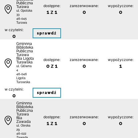
Publiczna
dostępne:
zarezerwowane:
wypożyczone:
Turawa
1 z 1
0
0
ul. Opolska
33
46-045
Turawa
w czytelni:
sprawdź
0
Gminnna
Biblioteka
Publiczna
Turawa
filia Ligota
dostępne:
zarezerwowane:
wypożyczone:
Turawska
0 z 1
0
1
ul. Główna
4
46-046
Ligota
Turawska
w czytelni:
sprawdź
0
Gminnna
Biblioteka
Publiczna
Turawa
dostępne:
zarezerwowane:
wypożyczone:
filia
Zawada
1 z 1
0
0
ul. Oleska
29
46-022
Zawada