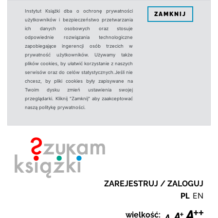
Instytut Książki dba o ochronę prywatności
ZAMKNIJ
użytkowników i bezpieczeństwo przetwarzania
ich danych osobowych oraz stosuje
odpowiednie rozwiązania technologiczne
zapobiegające ingerencji osób trzecich w
prywatność użytkowników. Używamy także
plików cookies, by ułatwić korzystanie z naszych
serwisów oraz do celów statystycznych.Jeśli nie
chcesz, by pliki cookies były zapisywane na
Twoim dysku zmień ustawienia swojej
przeglądarki. Kliknij "Zamknij" aby zaakceptować
naszą politykę prywatności.
ZAREJESTRUJ / ZALOGUJ
PL
EN
wielkość: