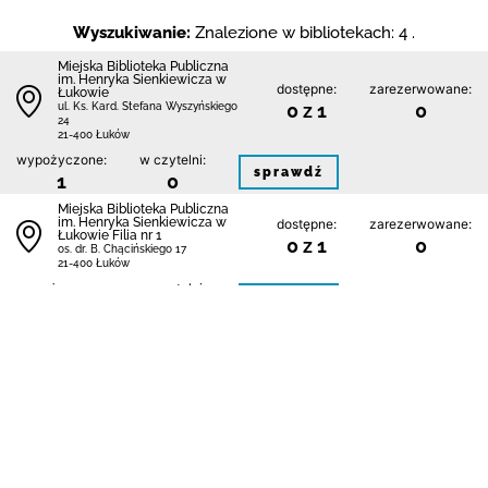
Wyszukiwanie:
Znalezione w bibliotekach: 4 .
Miejska Biblioteka Publiczna
im. Henryka Sienkiewicza w
dostępne:
zarezerwowane:
Łukowie
0 z 1
0
ul. Ks. Kard. Stefana Wyszyńskiego
24
21-400 Łuków
wypożyczone:
w czytelni:
sprawdź
1
0
Miejska Biblioteka Publiczna
im. Henryka Sienkiewicza w
dostępne:
zarezerwowane:
Łukowie Filia nr 1
0 z 1
0
os. dr. B. Chącińskiego 17
21-400 Łuków
wypożyczone:
w czytelni:
sprawdź
1
0
Miejska Biblioteka Publiczna
im. Henryka Sienkiewicza w
dostępne:
zarezerwowane:
Łukowie Filia nr 2
1 z 1
0
ul. Siedlecka 56
21-400 Łuków
wypożyczone:
w czytelni:
sprawdź
0
0
Miejska Biblioteka Publiczna
im. Henryka Sienkiewicza w
dostępne:
zarezerwowane: