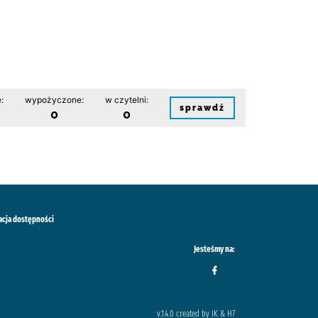
:
wypożyczone:
w czytelni:
sprawdź
0
0
acja dostępności
Jesteśmy na:
v.1.4.0 created by IK & H7