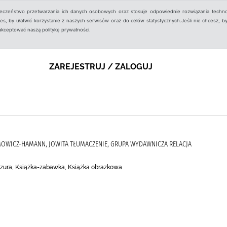
ieczeństwo przetwarzania ich danych osobowych oraz stosuje odpowiednie rozwiązania techno
, by ułatwić korzystanie z naszych serwisów oraz do celów statystycznych.Jeśli nie chcesz, by
aakceptować naszą politykę prywatności.
ZAREJESTRUJ / ZALOGUJ
SYMOWICZ-HAMANN, JOWITA TŁUMACZENIE, GRUPA WYDAWNICZA RELACJA
szura, Książka-zabawka, Książka obrazkowa