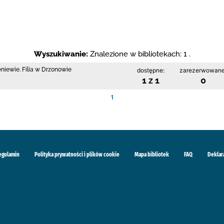
Wyszukiwanie:
Znalezione w bibliotekach: 1 .
niewie. Filia w Drzonowie
dostępne:
zarezerwowane
1 z 1
0
1
egulamin
Polityka prywatności i plików cookie
Mapa bibliotek
FAQ
Deklar