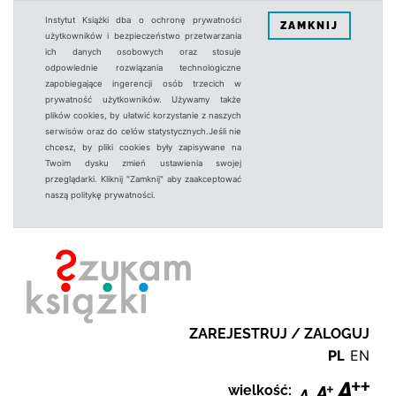
Instytut Książki dba o ochronę prywatności
ZAMKNIJ
użytkowników i bezpieczeństwo przetwarzania
ich danych osobowych oraz stosuje
odpowiednie rozwiązania technologiczne
zapobiegające ingerencji osób trzecich w
prywatność użytkowników. Używamy także
plików cookies, by ułatwić korzystanie z naszych
serwisów oraz do celów statystycznych.Jeśli nie
chcesz, by pliki cookies były zapisywane na
Twoim dysku zmień ustawienia swojej
przeglądarki. Kliknij "Zamknij" aby zaakceptować
naszą politykę prywatności.
ZAREJESTRUJ / ZALOGUJ
PL
EN
wielkość: