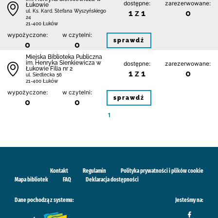
dostępne:
zarezerwowane:
Łukowie
1 z 1
0
ul. Ks. Kard. Stefana Wyszyńskiego
24
21-400 Łuków
wypożyczone:
w czytelni:
sprawdź
0
0
Miejska Biblioteka Publiczna
im. Henryka Sienkiewicza w
dostępne:
zarezerwowane:
Łukowie Filia nr 2
1 z 1
0
ul. Siedlecka 56
21-400 Łuków
wypożyczone:
w czytelni:
sprawdź
0
0
1
Kontakt
Regulamin
Polityka prywatności i plików cookie
Mapa bibliotek
FAQ
Deklaracja dostępności
Dane pochodzą z systemu:
Jesteśmy na: