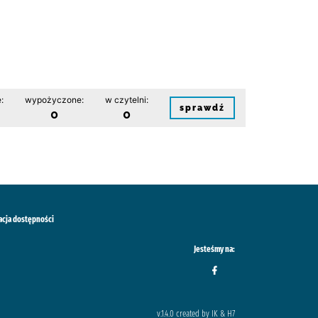
:
wypożyczone:
w czytelni:
sprawdź
0
0
acja dostępności
Jesteśmy na:
v.1.4.0 created by IK & H7