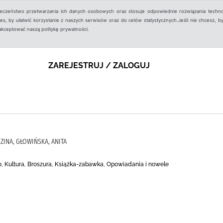
ieczeństwo przetwarzania ich danych osobowych oraz stosuje odpowiednie rozwiązania techno
, by ułatwić korzystanie z naszych serwisów oraz do celów statystycznych.Jeśli nie chcesz, by
aakceptować naszą politykę prywatności.
ZAREJESTRUJ / ZALOGUJ
ZINA, GŁOWIŃSKA, ANITA
o, Kultura, Broszura, Książka-zabawka, Opowiadania i nowele