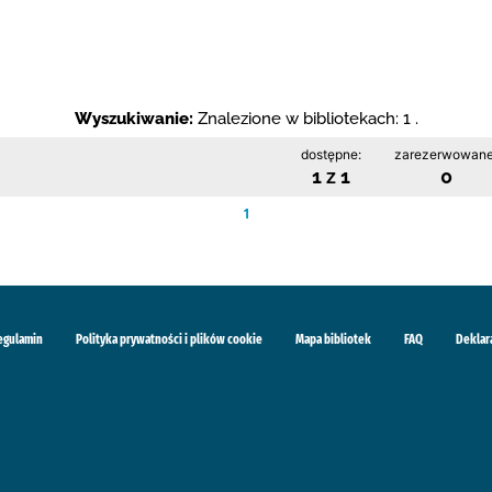
Wyszukiwanie:
Znalezione w bibliotekach: 1 .
dostępne:
zarezerwowane
1 z 1
0
1
egulamin
Polityka prywatności i plików cookie
Mapa bibliotek
FAQ
Deklar