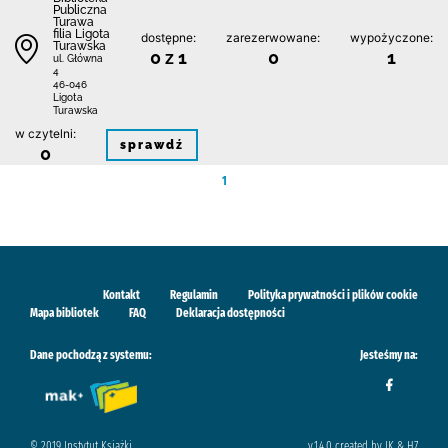
Publiczna
Turawa
filia Ligota
dostępne:
zarezerwowane:
wypożyczone:
Turawska
0 z 1
0
1
ul. Główna
4
46-046
Ligota
Turawska
w czytelni:
sprawdź
0
1
Kontakt
Regulamin
Polityka prywatności i plików cookie
Mapa bibliotek
FAQ
Deklaracja dostępności
Dane pochodzą z systemu:
Jesteśmy na:
© 2019 Instytut Książki
v.1.4.0 created by IK & H7