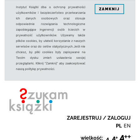
Instytut Książki dba o ochronę prywatności
ZAMKNIJ
użytkowników i bezpieczeństwo przetwarzania
ich danych osobowych oraz stosuje
odpowiednie rozwiązania technologiczne
zapobiegające ingerencji osób trzecich w
prywatność użytkowników. Używamy także
plików cookies, by ułatwić korzystanie z naszych
serwisów oraz do celów statystycznych.Jeśli nie
chcesz, by pliki cookies były zapisywane na
Twoim dysku zmień ustawienia swojej
przeglądarki. Kliknij "Zamknij" aby zaakceptować
naszą politykę prywatności.
ZAREJESTRUJ / ZALOGUJ
PL
EN
wielkość: