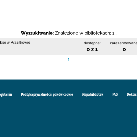
Wyszukiwanie:
Znalezione w bibliotekach: 1 .
skiej w Wasilkowie
dostępne:
zarezerwowane
0 z 1
0
1
egulamin
Polityka prywatności i plików cookie
Mapa bibliotek
FAQ
Deklar