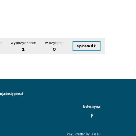
:
wypożyczone:
w czytelni:
sprawdź
1
0
acja dostępności
Jesteśmy na:
v.1.4.0 created by IK & H7