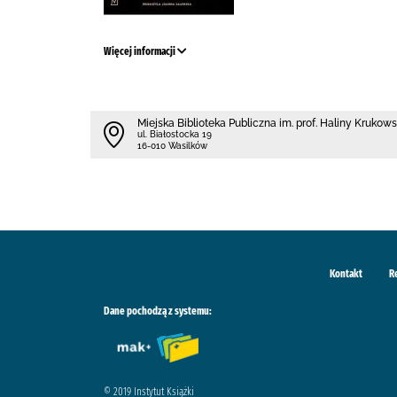
Więcej informacji
Miejska Biblioteka Publiczna im. prof. Haliny Krukow
ul. Białostocka 19
16-010 Wasilków
Kontakt
R
Dane pochodzą z systemu:
© 2019 Instytut Książki