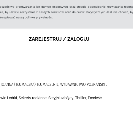
ieczeństwo przetwarzania ich danych osobowych oraz stosuje odpowiednie rozwiązania techno
, by ułatwić korzystanie z naszych serwisów oraz do celów statystycznych.Jeśli nie chcesz, by
aakceptować naszą politykę prywatności.
ZAREJESTRUJ / ZALOGUJ
, JOANNA (TŁUMACZKA) TŁUMACZENIE, WYDAWNICTWO POZNAŃSKIE
wie i córki, Sekrety rodzinne, Seryjni zabójcy, Thriller, Powieść