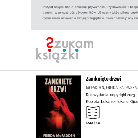
Instytut Książki dba o ochronę prywatności użytkowników i bezp
trzecich w prywatność użytkowników. Używamy także plików cookies
dysku zmień ustawienia swojej przeglądarki. Kliknij "Zamknij" aby z
Zamknięte drzwi
MCFADDEN, FREIDA, ZALEWSKA
Rok wydania: copyright 2023.
Kobieta, Lekarze i lekarki, Ojco