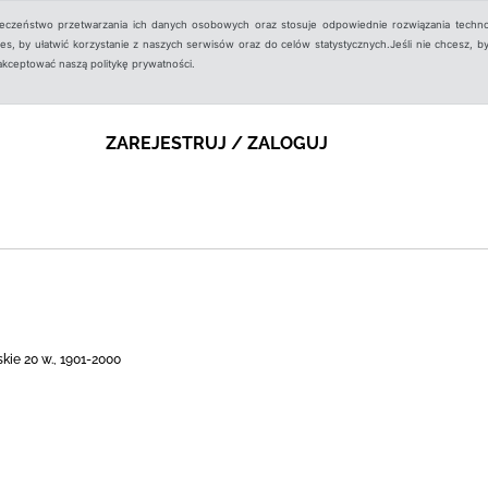
ieczeństwo przetwarzania ich danych osobowych oraz stosuje odpowiednie rozwiązania techno
, by ułatwić korzystanie z naszych serwisów oraz do celów statystycznych.Jeśli nie chcesz, by
aakceptować naszą politykę prywatności.
ZAREJESTRUJ / ZALOGUJ
kie 20 w., 1901-2000