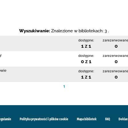
Wyszukiwanie:
Znalezione w bibliotekach: 3 .
dostępne:
zarezerwowane
1 z 1
0
cy
dostępne:
zarezerwowane
0 z 1
0
owie
dostępne:
zarezerwowane
1 z 1
0
1
egulamin
Polityka prywatności i plików cookie
Mapa bibliotek
FAQ
Deklar