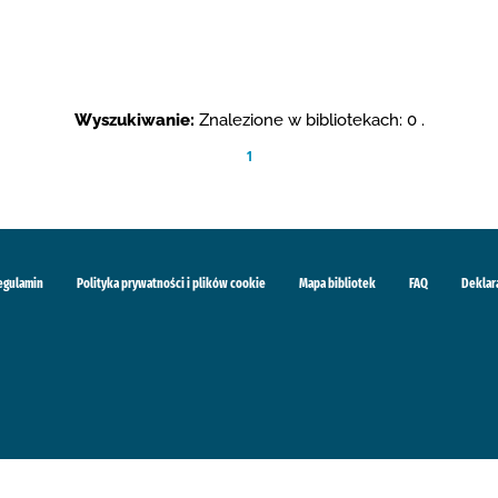
Wyszukiwanie:
Znalezione w bibliotekach: 0 .
1
egulamin
Polityka prywatności i plików cookie
Mapa bibliotek
FAQ
Deklar