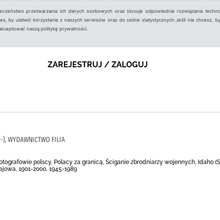
ieczeństwo przetwarzania ich danych osobowych oraz stosuje odpowiednie rozwiązania techno
, by ułatwić korzystanie z naszych serwisów oraz do celów statystycznych.Jeśli nie chcesz, by
aakceptować naszą politykę prywatności.
ZAREJESTRUJ / ZALOGUJ
-), WYDAWNICTWO FILIA
Fotografowie polscy, Polacy za granicą, Ściganie zbrodniarzy wojennych, Idaho (
ajowa, 1901-2000, 1945-1989