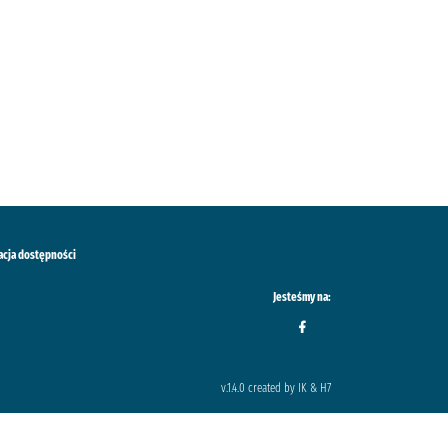
acja dostępności
Jesteśmy na:
v.1.4.0 created by IK & H7