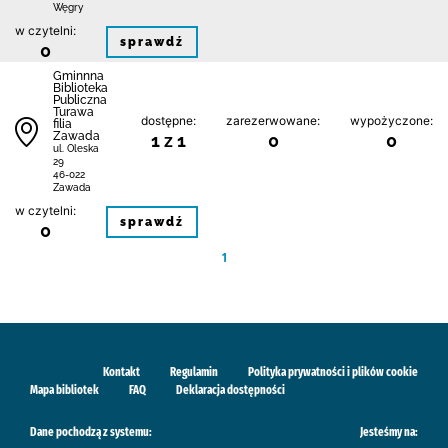
Węgry
w czytelni:
sprawdź
0
Gminnna
Biblioteka
Publiczna
Turawa
dostępne:
zarezerwowane:
wypożyczone:
filia
Zawada
1 z 1
0
0
ul. Oleska
29
46-022
Zawada
w czytelni:
sprawdź
0
1
Kontakt
Regulamin
Polityka prywatności i plików cookie
Mapa bibliotek
FAQ
Deklaracja dostępności
Dane pochodzą z systemu:
Jesteśmy na: