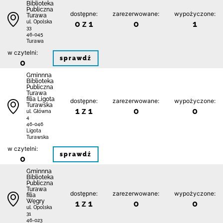
Biblioteka
Publiczna
dostępne:
zarezerwowane:
wypożyczone:
Turawa
0 z 1
0
1
ul. Opolska
33
46-045
Turawa
w czytelni:
sprawdź
0
Gminnna
Biblioteka
Publiczna
Turawa
filia Ligota
dostępne:
zarezerwowane:
wypożyczone:
Turawska
1 z 1
0
0
ul. Główna
4
46-046
Ligota
Turawska
w czytelni:
sprawdź
0
Gminnna
Biblioteka
Publiczna
Turawa
dostępne:
zarezerwowane:
wypożyczone:
filia
Węgry
1 z 1
0
0
ul. Opolska
31
46-023