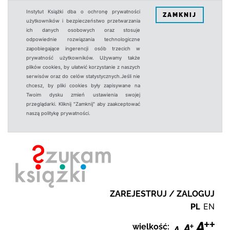
Instytut Książki dba o ochronę prywatności
ZAMKNIJ
użytkowników i bezpieczeństwo przetwarzania
ich danych osobowych oraz stosuje
odpowiednie rozwiązania technologiczne
zapobiegające ingerencji osób trzecich w
prywatność użytkowników. Używamy także
plików cookies, by ułatwić korzystanie z naszych
serwisów oraz do celów statystycznych.Jeśli nie
chcesz, by pliki cookies były zapisywane na
Twoim dysku zmień ustawienia swojej
przeglądarki. Kliknij "Zamknij" aby zaakceptować
naszą politykę prywatności.
ZAREJESTRUJ / ZALOGUJ
PL
EN
wielkość: