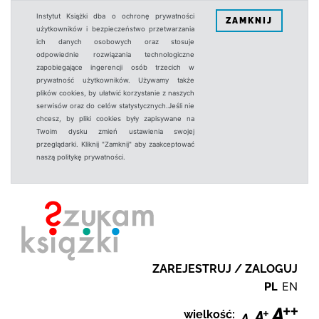
Instytut Książki dba o ochronę prywatności
ZAMKNIJ
użytkowników i bezpieczeństwo przetwarzania
ich danych osobowych oraz stosuje
odpowiednie rozwiązania technologiczne
zapobiegające ingerencji osób trzecich w
prywatność użytkowników. Używamy także
plików cookies, by ułatwić korzystanie z naszych
serwisów oraz do celów statystycznych.Jeśli nie
chcesz, by pliki cookies były zapisywane na
Twoim dysku zmień ustawienia swojej
przeglądarki. Kliknij "Zamknij" aby zaakceptować
naszą politykę prywatności.
ZAREJESTRUJ / ZALOGUJ
PL
EN
wielkość: