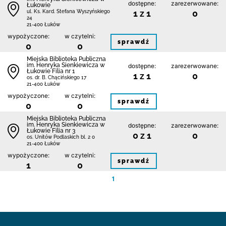
dostępne:
zarezerwowane:
Łukowie
1 z 1
0
ul. Ks. Kard. Stefana Wyszyńskiego
24
21-400 Łuków
wypożyczone:
w czytelni:
sprawdź
0
0
Miejska Biblioteka Publiczna
im. Henryka Sienkiewicza w
dostępne:
zarezerwowane:
Łukowie Filia nr 1
1 z 1
0
os. dr. B. Chącińskiego 17
21-400 Łuków
wypożyczone:
w czytelni:
sprawdź
0
0
Miejska Biblioteka Publiczna
im. Henryka Sienkiewicza w
dostępne:
zarezerwowane:
Łukowie Filia nr 3
0 z 1
0
os. Unitów Podlaskich bl. 2 0
21-400 Łuków
wypożyczone:
w czytelni:
sprawdź
1
0
1