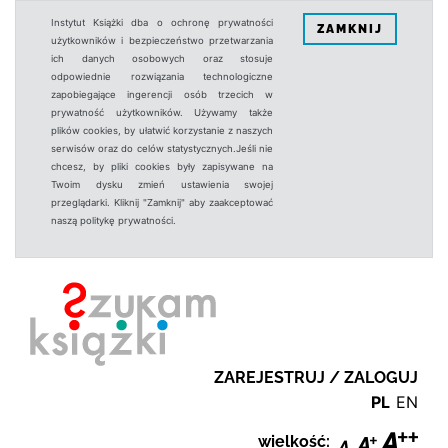
Instytut Książki dba o ochronę prywatności
ZAMKNIJ
użytkowników i bezpieczeństwo przetwarzania
ich danych osobowych oraz stosuje
odpowiednie rozwiązania technologiczne
zapobiegające ingerencji osób trzecich w
prywatność użytkowników. Używamy także
plików cookies, by ułatwić korzystanie z naszych
serwisów oraz do celów statystycznych.Jeśli nie
chcesz, by pliki cookies były zapisywane na
Twoim dysku zmień ustawienia swojej
przeglądarki. Kliknij "Zamknij" aby zaakceptować
naszą politykę prywatności.
ZAREJESTRUJ / ZALOGUJ
PL
EN
wielkość: