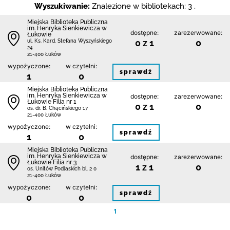
Wyszukiwanie:
Znalezione w bibliotekach: 3 .
Miejska Biblioteka Publiczna
im. Henryka Sienkiewicza w
dostępne:
zarezerwowane:
Łukowie
0 z 1
0
ul. Ks. Kard. Stefana Wyszyńskiego
24
21-400 Łuków
wypożyczone:
w czytelni:
sprawdź
1
0
Miejska Biblioteka Publiczna
im. Henryka Sienkiewicza w
dostępne:
zarezerwowane:
Łukowie Filia nr 1
0 z 1
0
os. dr. B. Chącińskiego 17
21-400 Łuków
wypożyczone:
w czytelni:
sprawdź
1
0
Miejska Biblioteka Publiczna
im. Henryka Sienkiewicza w
dostępne:
zarezerwowane:
Łukowie Filia nr 3
1 z 1
0
os. Unitów Podlaskich bl. 2 0
21-400 Łuków
wypożyczone:
w czytelni:
sprawdź
0
0
1