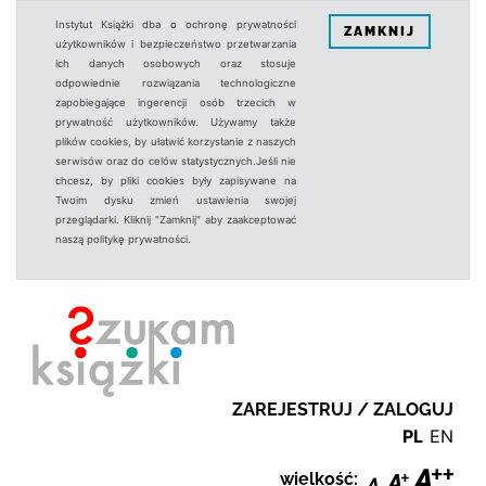
Instytut Książki dba o ochronę prywatności
ZAMKNIJ
użytkowników i bezpieczeństwo przetwarzania
ich danych osobowych oraz stosuje
odpowiednie rozwiązania technologiczne
zapobiegające ingerencji osób trzecich w
prywatność użytkowników. Używamy także
plików cookies, by ułatwić korzystanie z naszych
serwisów oraz do celów statystycznych.Jeśli nie
chcesz, by pliki cookies były zapisywane na
Twoim dysku zmień ustawienia swojej
przeglądarki. Kliknij "Zamknij" aby zaakceptować
naszą politykę prywatności.
ZAREJESTRUJ / ZALOGUJ
PL
EN
wielkość: