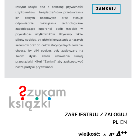
Instytut Książki dba o ochronę prywatności
ZAMKNIJ
użytkowników i bezpieczeństwo przetwarzania
ich danych osobowych oraz stosuje
odpowiednie rozwiązania technologiczne
zapobiegające ingerencji osób trzecich w
prywatność użytkowników. Używamy także
plików cookies, by ułatwić korzystanie z naszych
serwisów oraz do celów statystycznych.Jeśli nie
chcesz, by pliki cookies były zapisywane na
Twoim dysku zmień ustawienia swojej
przeglądarki. Kliknij "Zamknij" aby zaakceptować
naszą politykę prywatności.
ZAREJESTRUJ / ZALOGUJ
PL
EN
wielkość: