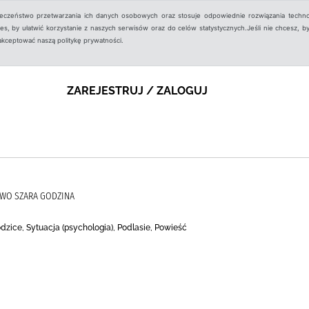
ieczeństwo przetwarzania ich danych osobowych oraz stosuje odpowiednie rozwiązania techno
, by ułatwić korzystanie z naszych serwisów oraz do celów statystycznych.Jeśli nie chcesz, by
aakceptować naszą politykę prywatności.
ZAREJESTRUJ / ZALOGUJ
WO SZARA GODZINA
zice, Sytuacja (psychologia), Podlasie, Powieść