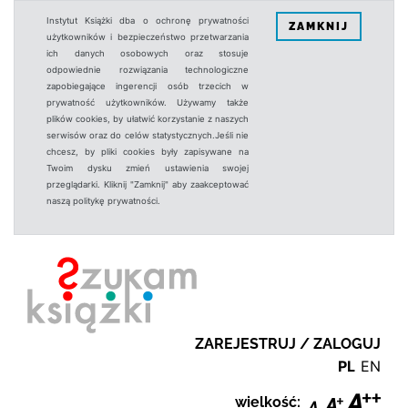
Instytut Książki dba o ochronę prywatności
ZAMKNIJ
użytkowników i bezpieczeństwo przetwarzania
ich danych osobowych oraz stosuje
odpowiednie rozwiązania technologiczne
zapobiegające ingerencji osób trzecich w
prywatność użytkowników. Używamy także
plików cookies, by ułatwić korzystanie z naszych
serwisów oraz do celów statystycznych.Jeśli nie
chcesz, by pliki cookies były zapisywane na
Twoim dysku zmień ustawienia swojej
przeglądarki. Kliknij "Zamknij" aby zaakceptować
naszą politykę prywatności.
ZAREJESTRUJ / ZALOGUJ
PL
EN
wielkość: