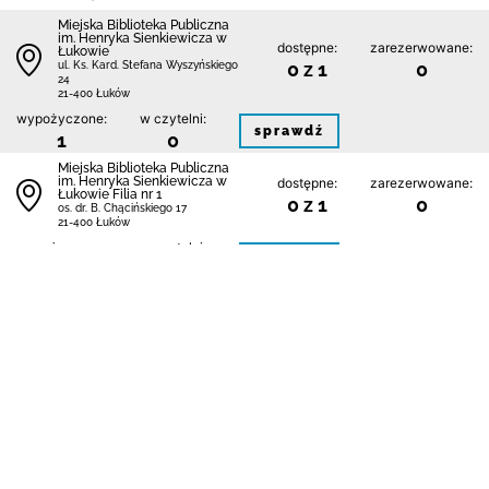
Miejska Biblioteka Publiczna
im. Henryka Sienkiewicza w
dostępne:
zarezerwowane:
Łukowie
0 z 1
0
ul. Ks. Kard. Stefana Wyszyńskiego
24
21-400 Łuków
wypożyczone:
w czytelni:
sprawdź
1
0
Miejska Biblioteka Publiczna
im. Henryka Sienkiewicza w
dostępne:
zarezerwowane:
Łukowie Filia nr 1
0 z 1
0
os. dr. B. Chącińskiego 17
21-400 Łuków
wypożyczone:
w czytelni:
sprawdź
1
0
Miejska Biblioteka Publiczna
im. Henryka Sienkiewicza w
dostępne:
zarezerwowane:
Łukowie Filia nr 3
1 z 1
0
os. Unitów Podlaskich bl. 2 0
21-400 Łuków
wypożyczone:
w czytelni:
sprawdź
0
0
1