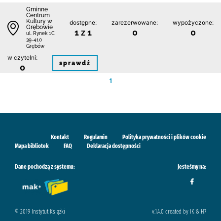
Gminne
Centrum
Kultury w
dostępne:
zarezerwowane:
wypożyczone:
Grębowie
1 z 1
0
0
ul. Rynek 1C
39-410
Grębów
w czytelni:
sprawdź
0
1
Kontakt
Regulamin
Polityka prywatności i plików cookie
Mapa bibliotek
FAQ
Deklaracja dostępności
Dane pochodzą z systemu:
Jesteśmy na:
© 2019 Instytut Książki
v.1.4.0 created by IK & H7