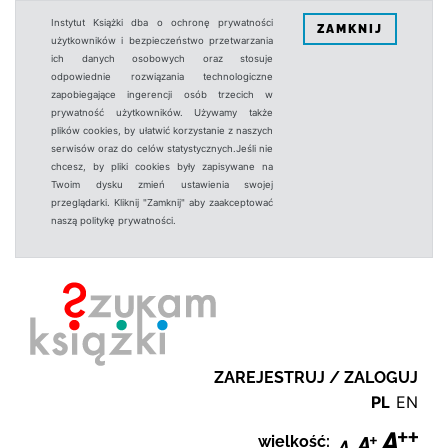
Instytut Książki dba o ochronę prywatności
ZAMKNIJ
użytkowników i bezpieczeństwo przetwarzania
ich danych osobowych oraz stosuje
odpowiednie rozwiązania technologiczne
zapobiegające ingerencji osób trzecich w
prywatność użytkowników. Używamy także
plików cookies, by ułatwić korzystanie z naszych
serwisów oraz do celów statystycznych.Jeśli nie
chcesz, by pliki cookies były zapisywane na
Twoim dysku zmień ustawienia swojej
przeglądarki. Kliknij "Zamknij" aby zaakceptować
naszą politykę prywatności.
ZAREJESTRUJ / ZALOGUJ
PL
EN
wielkość: