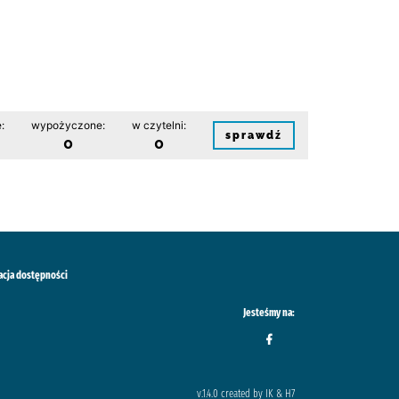
:
wypożyczone:
w czytelni:
sprawdź
0
0
acja dostępności
Jesteśmy na:
v.1.4.0 created by IK & H7