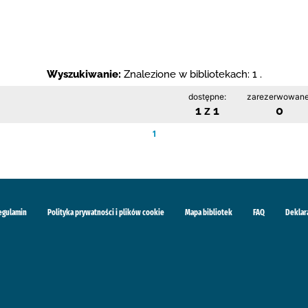
Wyszukiwanie:
Znalezione w bibliotekach: 1 .
dostępne:
zarezerwowane
1 z 1
0
1
egulamin
Polityka prywatności i plików cookie
Mapa bibliotek
FAQ
Deklar