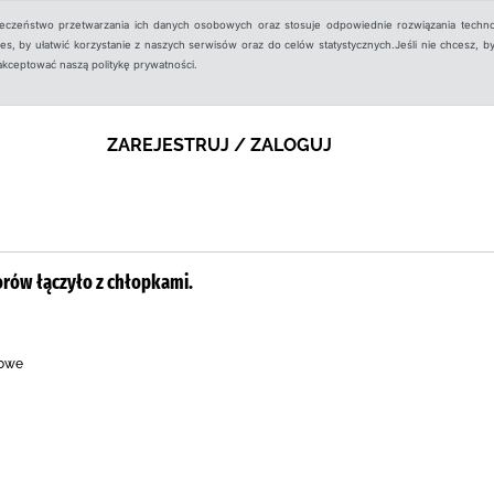
ieczeństwo przetwarzania ich danych osobowych oraz stosuje odpowiednie rozwiązania techno
, by ułatwić korzystanie z naszych serwisów oraz do celów statystycznych.Jeśli nie chcesz, by
aakceptować naszą politykę prywatności.
ZAREJESTRUJ / ZALOGUJ
orów łączyło z chłopkami.
kowe