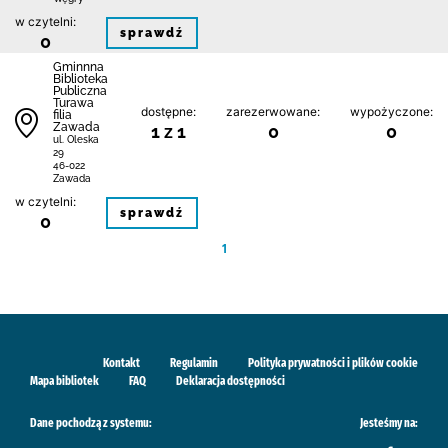
w czytelni:
sprawdź
0
Gminnna
Biblioteka
Publiczna
Turawa
dostępne:
zarezerwowane:
wypożyczone:
filia
Zawada
1 z 1
0
0
ul. Oleska
29
46-022
Zawada
w czytelni:
sprawdź
0
1
Kontakt
Regulamin
Polityka prywatności i plików cookie
Mapa bibliotek
FAQ
Deklaracja dostępności
Dane pochodzą z systemu:
Jesteśmy na: