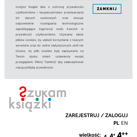
Instytut Książki dba o ochronę prywatności
ZAMKNIJ
użytkowników i bezpieczeństwo przetwarzania
ich danych osobowych oraz stosuje
odpowiednie rozwiązania technologiczne
zapobiegające ingerencji osób trzecich w
prywatność użytkowników. Używamy także
plików cookies, by ułatwić korzystanie z naszych
serwisów oraz do celów statystycznych.Jeśli nie
chcesz, by pliki cookies były zapisywane na
Twoim dysku zmień ustawienia swojej
przeglądarki. Kliknij "Zamknij" aby zaakceptować
naszą politykę prywatności.
ZAREJESTRUJ / ZALOGUJ
PL
EN
wielkość: