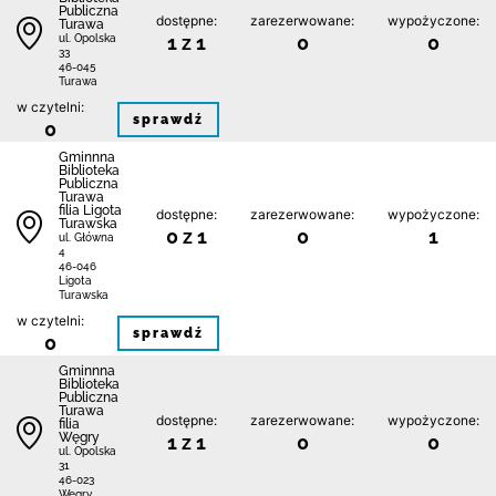
Publiczna
dostępne:
zarezerwowane:
wypożyczone:
Turawa
1 z 1
0
0
ul. Opolska
33
46-045
Turawa
w czytelni:
sprawdź
0
Gminnna
Biblioteka
Publiczna
Turawa
filia Ligota
dostępne:
zarezerwowane:
wypożyczone:
Turawska
0 z 1
0
1
ul. Główna
4
46-046
Ligota
Turawska
w czytelni:
sprawdź
0
Gminnna
Biblioteka
Publiczna
Turawa
dostępne:
zarezerwowane:
wypożyczone:
filia
Węgry
1 z 1
0
0
ul. Opolska
31
46-023
Węgry