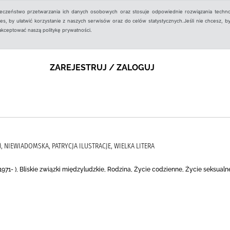
ieczeństwo przetwarzania ich danych osobowych oraz stosuje odpowiednie rozwiązania techno
, by ułatwić korzystanie z naszych serwisów oraz do celów statystycznych.Jeśli nie chcesz, by
aakceptować naszą politykę prywatności.
ZAREJESTRUJ / ZALOGUJ
, NIEWIADOMSKA, PATRYCJA ILUSTRACJE, WIELKA LITERA
1971- ), Bliskie związki międzyludzkie, Rodzina, Życie codzienne, Życie seksualn