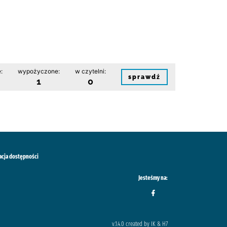
:
wypożyczone:
w czytelni:
sprawdź
1
0
acja dostępności
Jesteśmy na:
v.1.4.0 created by IK & H7