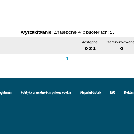
Wyszukiwanie:
Znalezione w bibliotekach: 1 .
dostępne:
zarezerwowane
0 z 1
0
1
egulamin
Polityka prywatności i plików cookie
Mapa bibliotek
FAQ
Deklar