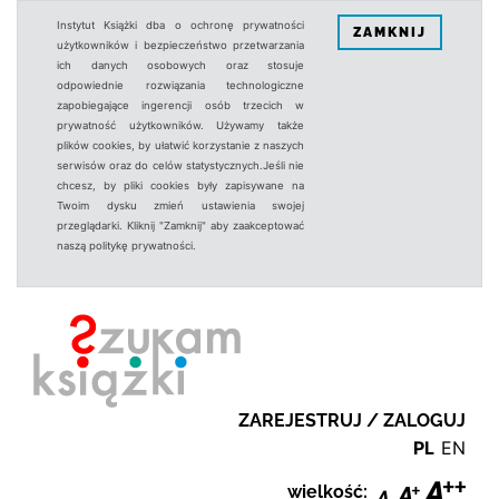
Instytut Książki dba o ochronę prywatności
ZAMKNIJ
użytkowników i bezpieczeństwo przetwarzania
ich danych osobowych oraz stosuje
odpowiednie rozwiązania technologiczne
zapobiegające ingerencji osób trzecich w
prywatność użytkowników. Używamy także
plików cookies, by ułatwić korzystanie z naszych
serwisów oraz do celów statystycznych.Jeśli nie
chcesz, by pliki cookies były zapisywane na
Twoim dysku zmień ustawienia swojej
przeglądarki. Kliknij "Zamknij" aby zaakceptować
naszą politykę prywatności.
ZAREJESTRUJ / ZALOGUJ
PL
EN
wielkość: