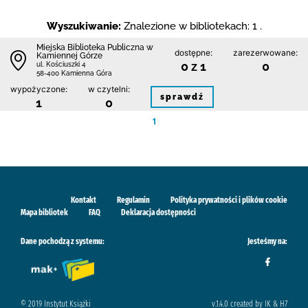
Wyszukiwanie:
Znalezione w bibliotekach: 1 .
Miejska Biblioteka Publiczna w
dostępne:
zarezerwowane:
Kamiennej Górze
0 z 1
0
ul. Kościuszki 4
58-400 Kamienna Góra
wypożyczone:
w czytelni:
sprawdź
1
0
1
Kontakt
Regulamin
Polityka prywatności i plików cookie
Mapa bibliotek
FAQ
Deklaracja dostępności
Dane pochodzą z systemu:
Jesteśmy na:
© 2019 Instytut Książki
v.1.4.0 created by IK & H7