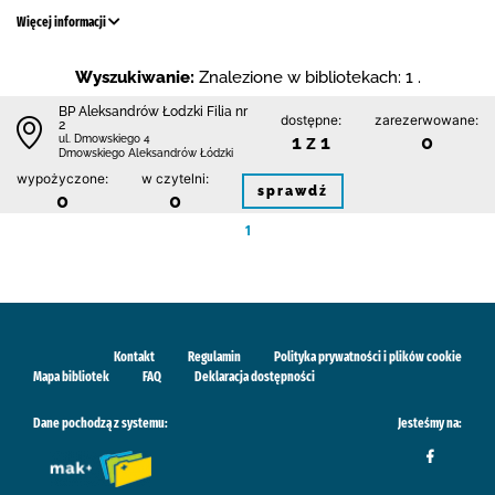
Więcej informacji
Wyszukiwanie:
Znalezione w bibliotekach: 1 .
BP Aleksandrów Łodzki Filia nr
dostępne:
zarezerwowane:
2
1 z 1
0
ul. Dmowskiego 4
Dmowskiego Aleksandrów Łódzki
wypożyczone:
w czytelni:
sprawdź
0
0
1
Kontakt
Regulamin
Polityka prywatności i plików cookie
Mapa bibliotek
FAQ
Deklaracja dostępności
Dane pochodzą z systemu:
Jesteśmy na: