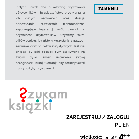
Instytut Książki dba o ochronę prywatności
ZAMKNIJ
użytkowników i bezpieczeństwo przetwarzania
ich danych osobowych oraz stosuje
odpowiednie rozwiązania technologiczne
zapobiegające ingerencji osób trzecich w
prywatność użytkowników. Używamy także
plików cookies, by ułatwić korzystanie z naszych
serwisów oraz do celów statystycznych.Jeśli nie
chcesz, by pliki cookies były zapisywane na
Twoim dysku zmień ustawienia swojej
przeglądarki. Kliknij "Zamknij" aby zaakceptować
naszą politykę prywatności.
ZAREJESTRUJ / ZALOGUJ
PL
EN
wielkość: