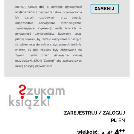
Instytut Książki dba o ochronę prywatności
ZAMKNIJ
użytkowników i bezpieczeństwo przetwarzania
ich danych osobowych oraz stosuje
odpowiednie rozwiązania technologiczne
zapobiegające ingerencji osób trzecich w
prywatność użytkowników. Używamy także
plików cookies, by ułatwić korzystanie z naszych
serwisów oraz do celów statystycznych.Jeśli nie
chcesz, by pliki cookies były zapisywane na
Twoim dysku zmień ustawienia swojej
przeglądarki. Kliknij "Zamknij" aby zaakceptować
naszą politykę prywatności.
ZAREJESTRUJ / ZALOGUJ
PL
EN
wielkość: