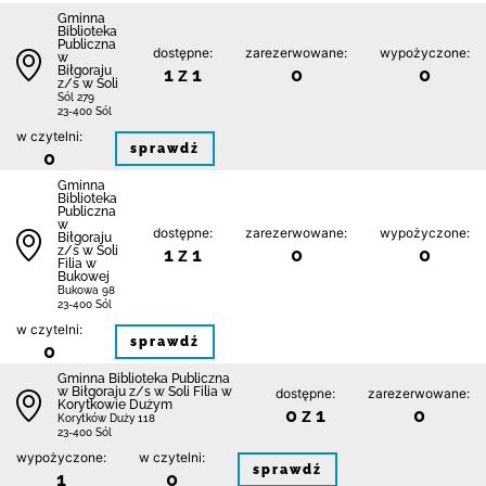
Gminna
Biblioteka
Publiczna
dostępne:
zarezerwowane:
wypożyczone:
w
Biłgoraju
1 z 1
0
0
z/s w Soli
Sól 279
23-400 Sól
w czytelni:
sprawdź
0
Gminna
Biblioteka
Publiczna
w
dostępne:
zarezerwowane:
wypożyczone:
Biłgoraju
z/s w Soli
1 z 1
0
0
Filia w
Bukowej
Bukowa 98
23-400 Sól
w czytelni:
sprawdź
0
Gminna Biblioteka Publiczna
w Biłgoraju z/s w Soli Filia w
dostępne:
zarezerwowane:
Korytkowie Dużym
0 z 1
0
Korytków Duży 118
23-400 Sól
wypożyczone:
w czytelni:
sprawdź
1
0