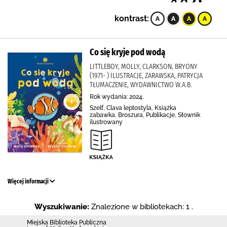
kontrast:
Co się kryje pod wodą
LITTLEBOY, MOLLY, CLARKSON, BRYONY
(1971- ) ILUSTRACJE, ZARAWSKA, PATRYCJA
TŁUMACZENIE, WYDAWNICTWO W.A.B.
Rok wydania: 2024.
Szelf, Clava leptostyla, Książka
zabawka, Broszura, Publikacje, Słownik
ilustrowany
Więcej informacji
Wyszukiwanie:
Znalezione w bibliotekach: 1 .
Miejska Biblioteka Publiczna