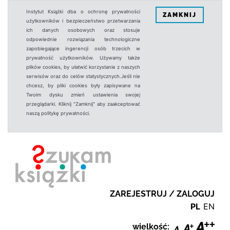
Instytut Książki dba o ochronę prywatności
ZAMKNIJ
użytkowników i bezpieczeństwo przetwarzania
ich danych osobowych oraz stosuje
odpowiednie rozwiązania technologiczne
zapobiegające ingerencji osób trzecich w
prywatność użytkowników. Używamy także
plików cookies, by ułatwić korzystanie z naszych
serwisów oraz do celów statystycznych.Jeśli nie
chcesz, by pliki cookies były zapisywane na
Twoim dysku zmień ustawienia swojej
przeglądarki. Kliknij "Zamknij" aby zaakceptować
naszą politykę prywatności.
ZAREJESTRUJ / ZALOGUJ
PL
EN
wielkość: