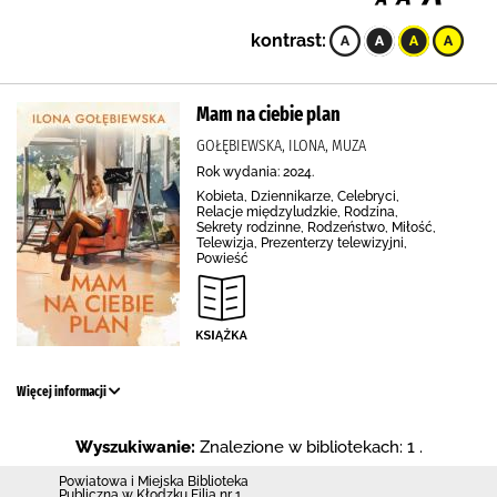
kontrast:
Mam na ciebie plan
GOŁĘBIEWSKA, ILONA, MUZA
Rok wydania: 2024.
Kobieta, Dziennikarze, Celebryci,
Relacje międzyludzkie, Rodzina,
Sekrety rodzinne, Rodzeństwo, Miłość,
Telewizja, Prezenterzy telewizyjni,
Powieść
Więcej informacji
Wyszukiwanie:
Znalezione w bibliotekach: 1 .
Powiatowa i Miejska Biblioteka
Publiczna w Kłodzku Filia nr 1