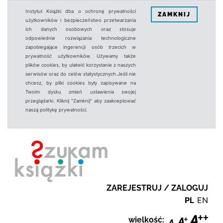
Instytut Książki dba o ochronę prywatności
ZAMKNIJ
użytkowników i bezpieczeństwo przetwarzania
ich danych osobowych oraz stosuje
odpowiednie rozwiązania technologiczne
zapobiegające ingerencji osób trzecich w
prywatność użytkowników. Używamy także
plików cookies, by ułatwić korzystanie z naszych
serwisów oraz do celów statystycznych.Jeśli nie
chcesz, by pliki cookies były zapisywane na
Twoim dysku zmień ustawienia swojej
przeglądarki. Kliknij "Zamknij" aby zaakceptować
naszą politykę prywatności.
ZAREJESTRUJ / ZALOGUJ
PL
EN
wielkość: