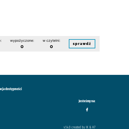
:
wypożyczone:
w czytelni:
sprawdź
0
0
acja dostępności
Jesteśmy na:
v.1.4.0 created by IK & H7