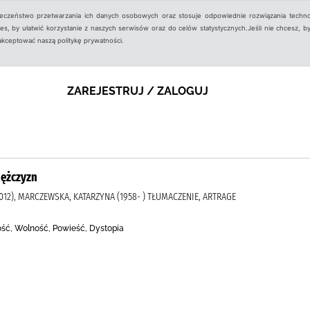
ieczeństwo przetwarzania ich danych osobowych oraz stosuje odpowiednie rozwiązania techno
, by ułatwić korzystanie z naszych serwisów oraz do celów statystycznych.Jeśli nie chcesz, by
aakceptować naszą politykę prywatności.
ZAREJESTRUJ / ZALOGUJ
mężczyzn
012), MARCZEWSKA, KATARZYNA (1958- ) TŁUMACZENIE, ARTRAGE
ść, Wolność, Powieść, Dystopia