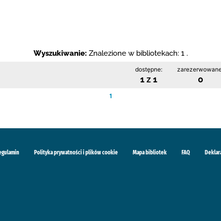
Wyszukiwanie:
Znalezione w bibliotekach: 1 .
dostępne:
zarezerwowane
1 z 1
0
1
egulamin
Polityka prywatności i plików cookie
Mapa bibliotek
FAQ
Deklar