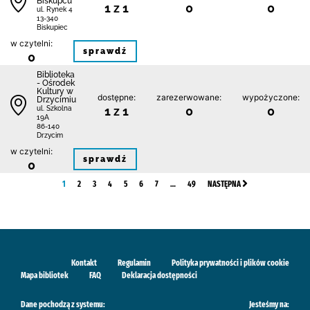
Biskupcu
1 z 1
0
0
ul. Rynek 4
13-340
Biskupiec
w czytelni:
sprawdź
0
Biblioteka
- Ośrodek
Kultury w
dostępne:
zarezerwowane:
wypożyczone:
Drzycimiu
1 z 1
0
0
ul. Szkolna
19A
86-140
Drzycim
w czytelni:
sprawdź
0
1
2
3
4
5
6
7
…
49
NASTĘPNA
Kontakt
Regulamin
Polityka prywatności i plików cookie
Mapa bibliotek
FAQ
Deklaracja dostępności
Dane pochodzą z systemu:
Jesteśmy na: