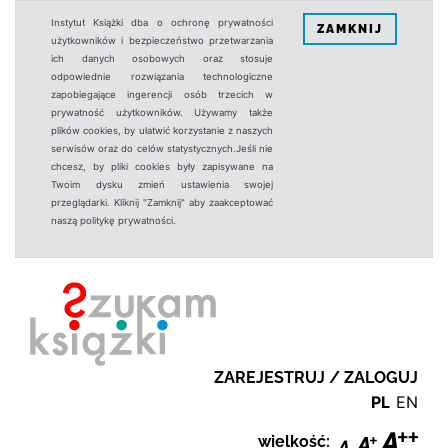
Instytut Książki dba o ochronę prywatności
ZAMKNIJ
użytkowników i bezpieczeństwo przetwarzania
ich danych osobowych oraz stosuje
odpowiednie rozwiązania technologiczne
zapobiegające ingerencji osób trzecich w
prywatność użytkowników. Używamy także
plików cookies, by ułatwić korzystanie z naszych
serwisów oraz do celów statystycznych.Jeśli nie
chcesz, by pliki cookies były zapisywane na
Twoim dysku zmień ustawienia swojej
przeglądarki. Kliknij "Zamknij" aby zaakceptować
naszą politykę prywatności.
ZAREJESTRUJ / ZALOGUJ
PL
EN
wielkość: