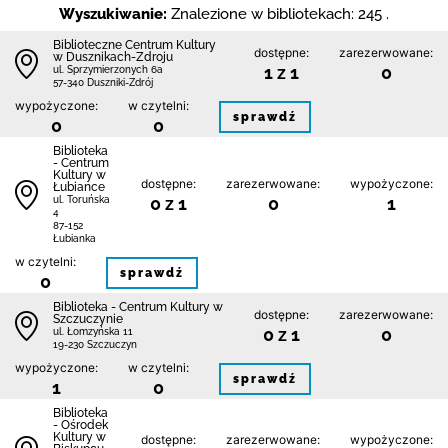
Wyszukiwanie:
Znalezione w bibliotekach: 245 .
Biblioteczne Centrum Kultury
dostępne:
zarezerwowane:
w Dusznikach-Zdroju
1 z 1
0
ul. Sprzymierzonych 6a
57-340 Duszniki-Zdrój
wypożyczone:
w czytelni:
sprawdź
0
0
Biblioteka
- Centrum
Kultury w
dostępne:
zarezerwowane:
wypożyczone:
Łubiance
0 z 1
0
1
ul. Toruńska
4
87-152
Łubianka
w czytelni:
sprawdź
0
Biblioteka - Centrum Kultury w
dostępne:
zarezerwowane:
Szczuczynie
0 z 1
0
ul. Łomzyńska 11
19-230 Szczuczyn
wypożyczone:
w czytelni:
sprawdź
1
0
Biblioteka
- Ośrodek
Kultury w
dostępne:
zarezerwowane:
wypożyczone: